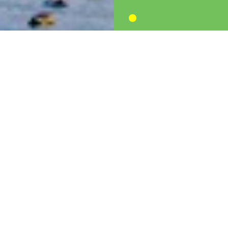
من نحن
قصتنا
إنطلق فريق همة ولمة بمنهجية تشاركية تهدف إلى تبني حلول
مستدامة تساهم في معالجة المشكلة وإحلال السلوكيات البيئية
السليمة للمحافظة على البيئة وتحقيق تنمية سياحية. وكانت
البداية مع اطلاق الحملة المليونية التي هدفت إلى حشد أكبر عدد
ممكن من الأشخاص المؤمنين بأهمية تسليط الضؤ على هذه
القضية من القطاع الحكومي ومؤسسات المجتمع المدني والقطاع
الخاص ولفت انتباه جميع فئات المجتمع نحو حجم مشكلة
النفايات وتداعياتها.
أقرأ المزيد