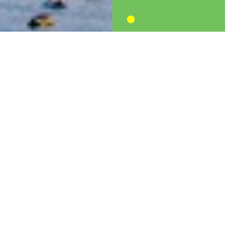
من نحن
قصتنا
إنطلق فريق همة ولمة بمنهجية تشاركية تهدف إلى تبني حلول
مستدامة تساهم في معالجة المشكلة وإحلال السلوكيات البيئية
السليمة للمحافظة على البيئة وتحقيق تنمية سياحية. وكانت
البداية مع اطلاق الحملة المليونية التي هدفت إلى حشد أكبر عدد
ممكن من الأشخاص المؤمنين بأهمية تسليط الضؤ على هذه
القضية من القطاع الحكومي ومؤسسات المجتمع المدني والقطاع
الخاص ولفت انتباه جميع فئات المجتمع نحو حجم مشكلة
النفايات وتداعياتها.
أقرأ المزيد